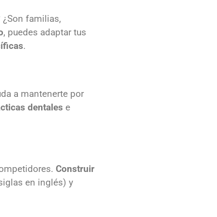
? ¿Son familias,
o
, puedes adaptar tus
íficas
.
uda a mantenerte por
ácticas dentales
e
 competidores.
Construir
siglas en inglés) y