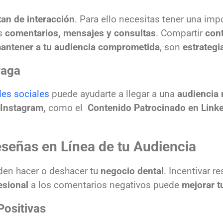
tan de interacción
. Para ello necesitas tener una imp
os
comentarios, mensajes y consultas
. Compartir
con
antener a tu audiencia comprometida
, son
estrategi
Paga
des sociales
puede ayudarte a llegar a una
audiencia
 Instagram,
como el
Contenido Patrocinado en Link
señas en Línea de tu Audiencia
en hacer o deshacer tu
negocio dental
. Incentivar r
esional
a los comentarios negativos puede
mejorar t
Positivas