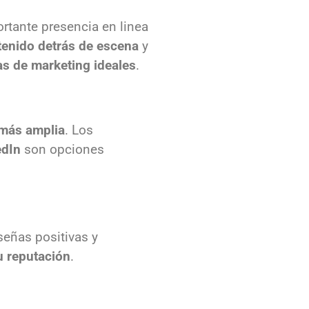
ortante presencia en linea
tenido detrás de escena
y
as de marketing ideales
.
 más amplia
. Los
edIn
son opciones
eseñas positivas y
u reputación
.