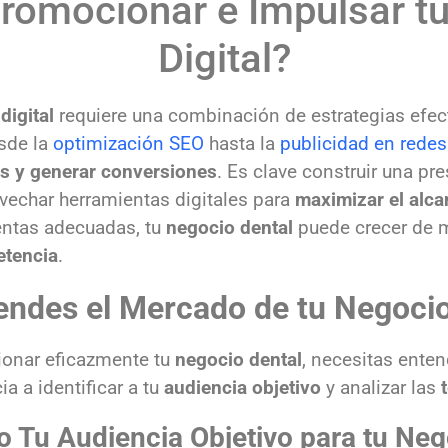
omocionar e Impulsar t
Digital?
digital
requiere una combinación de estrategias efec
esde la
optimización SEO
hasta la
publicidad en redes
tes y generar conversiones
. Es clave construir una pre
vechar herramientas digitales para
maximizar el alca
ientas adecuadas, tu
negocio dental
puede crecer de m
etencia
.
ndes el Mercado de tu Negocio
onar eficazmente tu
negocio dental
, necesitas ente
a a identificar a tu
audiencia objetivo
y analizar las
 Tu Audiencia Objetivo para tu Neg