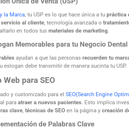
ión Única de Venta (USP)
y la Marca
, tu USP es lo que hace única a tu
práctica
l
servicio al cliente
, tecnología avanzada o
tratamient
altarlo en todos tus
materiales de marketing
.
logan Memorables para tu Negocio Dental
rables
ayudan a que las personas
recuerden tu marc
 tu eslogan debe transmitir de manera sucinta tu USP.
io Web para SEO
zado y customizado para el
SEO(Search Engine Optimi
al para
atraer a nuevos pacientes
. Esto implica inve
ras clave
,
técnicas de SEO
en la página y
creación d
lementación de Palabras Clave